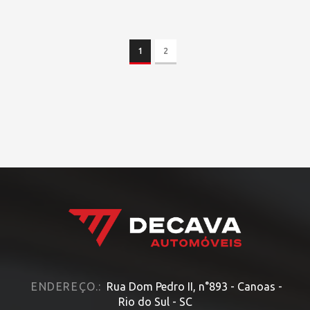
1
2
ENDEREÇO.:
Rua Dom Pedro II, n°893 - Canoas -
Rio do Sul - SC