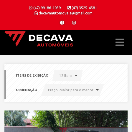
(47) 99186-1059
(47) 3525-4581
decavaautomoveis@gmail.com
ITENS DE EXIBIÇÃO
12 Itens
ORDENAÇÃO
Preço: Maior para o menor