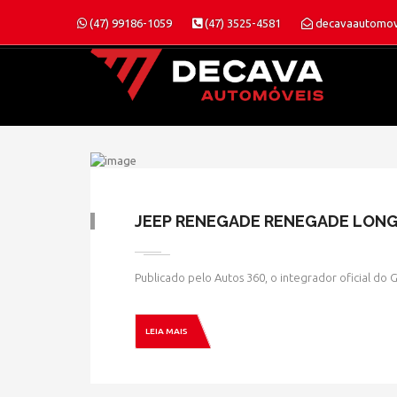
(47) 99186-1059
(47) 3525-4581
decavaautomov
JEEP RENEGADE RENEGADE LONGI
Publicado pelo Autos 360, o integrador oficial do
LEIA MAIS