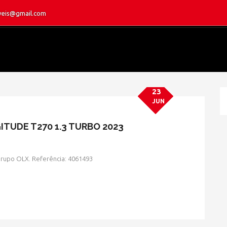
eis@gmail.com
23
JUN
TUDE T270 1.3 TURBO 2023
 Grupo OLX. Referência: 4061493
» MODELO » RENEGADE
HOME
» MODELO » RENEGADE