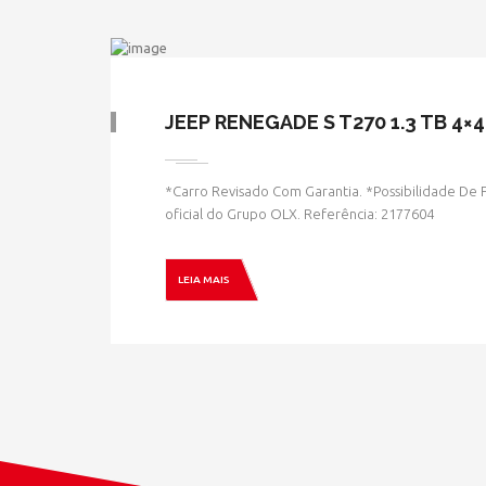
JEEP RENEGADE S T270 1.3 TB 4×4
*Carro Revisado Com Garantia. *Possibilidade De 
oficial do Grupo OLX. Referência: 2177604
LEIA MAIS